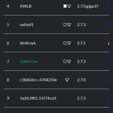
4
KWLB
2.7.0.giga37
5
nattyd1
2.7.3
6
dmitruyk
2.7.1
7
Dalhe Gas
2.7.3
8
c3b82dcc..4704250e
2.7.0
9
1e2b39f2..51f74cd3
2.7.3