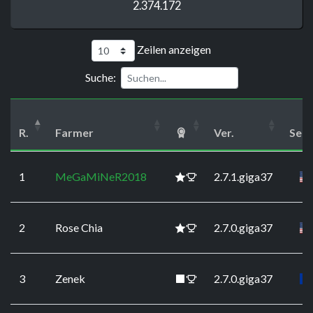
2.374.172
Zeilen anzeigen
Suche:
R.
Farmer
Ver.
Serv
1
MeGaMiNeR2018
2.7.1.giga37
2
Rose Chia
2.7.0.giga37
3
Zenek
2.7.0.giga37