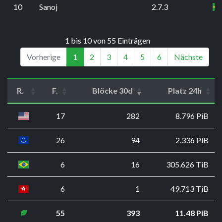
10
Sanoj
2.7.3
1 bis 10 von 55 Einträgen
Vorherige
1
2
3
4
5
6
Nächste
R.
F.
Blöcke 30d
Platz 24h
17
282
8.796 PiB
26
94
2.336 PiB
6
16
305.626 TiB
6
1
49.713 TiB
55
393
11.48 PiB